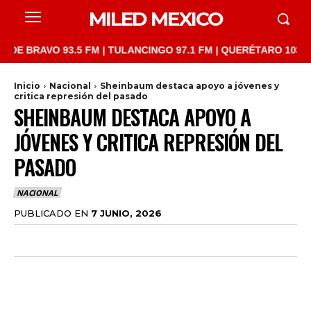
MILED MEXICO
AVO 93.5 FM | TULANCINGO 97.1 FM | QUERÉTARO 103.1 FM | SA
Inicio
Nacional
Sheinbaum destaca apoyo a jóvenes y
critica represión del pasado
SHEINBAUM DESTACA APOYO A
JÓVENES Y CRITICA REPRESIÓN DEL
PASADO
NACIONAL
PUBLICADO EN
7 JUNIO, 2026