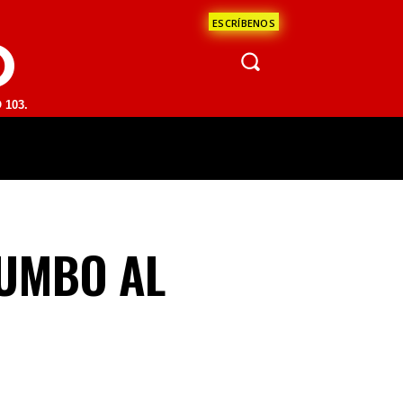
ESCRÍBENOS
O
 | SAN JUAN DEL RÍO 93.1 FM | GUADALAJARA 1510 AM | LA PAZ 95.1
ÁCULOS
CIENCIA
ESTADOS
OPINI
RUMBO AL