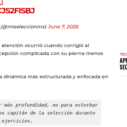

JS2FISBJ
l (@miseleccionmx)
June 7, 2026
atención ocurrió cuando corrigió al
ecepción complicada con su pierna menos
TE
AP
SE
a dinámica más estructurada y enfocada en
r más profundidad, no para estorbar 
ex capitán de la selección durante 
 ejercicios.