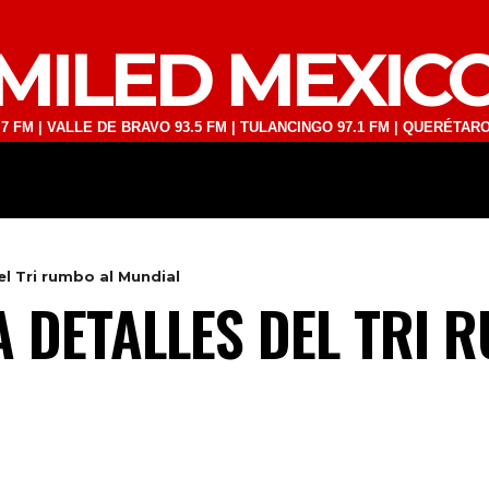
MILED MEXIC
LLE DE BRAVO 93.5 FM | TULANCINGO 97.1 FM | QUERÉTARO 103.1 FM
DEPORTES
TECNOLOGÍA
ESPECT
el Tri rumbo al Mundial
A DETALLES DEL TRI 