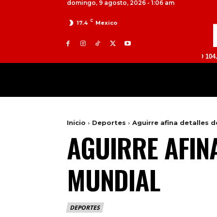
domingo, 9 agosto, 2026 - 1:06 am
C
17.4
Mexico
TOLUCA 98.9 FM | ATLACOMULCO 104.7 FM | VA
MILED
NACIONAL
INTERNACIONAL
Inicio
Deportes
Aguirre afina detalles d
AGUIRRE AFIN
MUNDIAL
DEPORTES