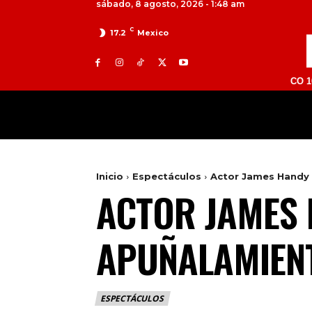
sábado, 8 agosto, 2026 - 1:48 am
C
17.2
Mexico
TOLUCA 98.9 FM | ATLACOMULCO 104.7 FM | 
MILED
NACIONAL
INTERNACIONAL
Inicio
Espectáculos
Actor James Handy 
ACTOR JAMES
APUÑALAMIENT
ESPECTÁCULOS