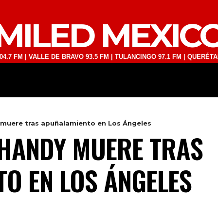
MILED MEXIC
VALLE DE BRAVO 93.5 FM | TULANCINGO 97.1 FM | QUERÉTARO 103.1 
DEPORTES
TECNOLOGÍA
ESPECT
muere tras apuñalamiento en Los Ángeles
 HANDY MUERE TRAS
O EN LOS ÁNGELES