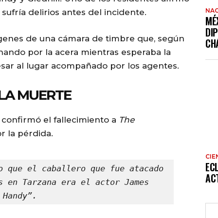
NAC
fría delirios antes del incidente.
MÉ
DI
ágenes de una cámara de timbre que, según
CH
ando por la acera mientras esperaba la
resar al lugar acompañado por los agentes.
LA MUERTE
 confirmó el fallecimiento a
The
r la pérdida.
CIE
EC
o que el caballero que fue atacado 
AC
s en Tarzana era el actor James 
Handy”.