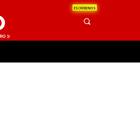
ESCRÍBENOS
O
FM | SAN JUAN DEL RÍO 93.1 FM | GUADALAJARA 1510 AM | LA PAZ 95
ÁCULOS
CIENCIA
ESTADOS
OPINI