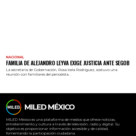
NACIONAL
FAMILIA DE ALEJANDRO LEYVA EXIGE JUSTICIA ANTE SEGOB
La secretaria de Gobernación, Rosa Icela Rodríguez, sostuvo una
reunión con familiares del periodista...
MILED MÉXICO
MILED México es una plataforma de medios que ofrece noticias,
entretenimiento y cultura a través de televisión, radio y digital. Su
objetivo es proporcionar información accesible y de calidad,
fomentando la participación ciudadana.