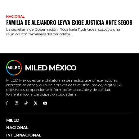
NACIONAL
FAMILIA DE ALEJANDRO LEYVA EXIGE JUSTICIA ANTE SEGOB
La secretaria de Gobernación, Rosa Icela Rodríguez, sostuvo una
reunión con familiares del periodista...
MILED MÉXICO
MILED México es una plataforma de medios que ofrece noticias,
entretenimiento y cultura a través de televisión, radio y digital. Su
objetivo es proporcionar información accesible y de calidad,
fomentando la participación ciudadana.
MILED
NACIONAL
INTERNACIONAL