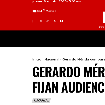
jueves, 6 agosto, 2026 - 5:50 am
C
16.1
Mexico
TOLUCA 98.9 FM | ATLACOMULCO 104.7 FM |
MILED
NACIONAL
INTERNACIONAL
Inicio
Nacional
Gerardo Mérida comparec
GERARDO MÉR
FIJAN AUDIEN
NACIONAL