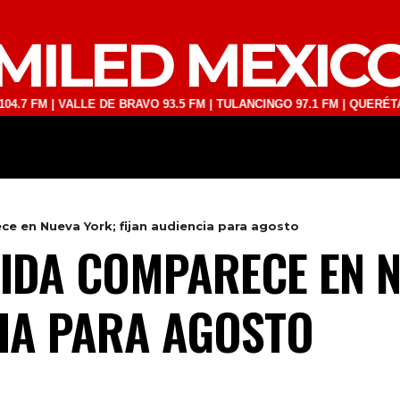
MILED MEXIC
 VALLE DE BRAVO 93.5 FM | TULANCINGO 97.1 FM | QUERÉTARO 103.1
DEPORTES
TECNOLOGÍA
ESPECT
e en Nueva York; fijan audiencia para agosto
IDA COMPARECE EN N
CIA PARA AGOSTO