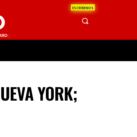
ESCRÍBENOS
O
 FM | SAN JUAN DEL RÍO 93.1 FM | GUADALAJARA 1510 AM | LA PAZ 9
ÁCULOS
CIENCIA
ESTADOS
OPINI
UEVA YORK;