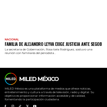
NACIONAL
FAMILIA DE ALEJANDRO LEYVA EXIGE JUSTICIA ANTE SEGOB
La secretaria de Gobernación, Rosa Icela Rodríguez, sostuvo una
reunión con familiares del periodista...
MILED MÉXICO
MILED México es una plataforma de medios que ofrece noticias,
entretenimiento y cultura a través de televisión, radio y digital. Su
objetivo es proporcionar información accesible y de calidad,
fomentando la participación ciudadana.