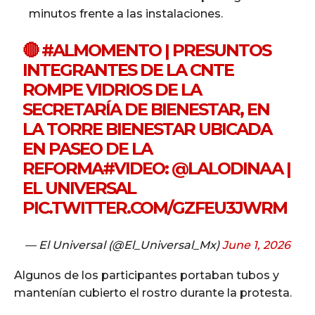
minutos frente a las instalaciones.
🔴
#ALMOMENTO
| PRESUNTOS
INTEGRANTES DE LA CNTE
ROMPE VIDRIOS DE LA
SECRETARÍA DE BIENESTAR, EN
LA TORRE BIENESTAR UBICADA
EN PASEO DE LA
REFORMA
#VIDEO
:
@LALODINAA
|
EL UNIVERSAL
PIC.TWITTER.COM/GZFEU3JWRM
— El Universal (@El_Universal_Mx)
June 1, 2026
Algunos de los participantes portaban tubos y
mantenían cubierto el rostro durante la protesta.