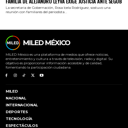
FAMILIA DE ALEJANDRO LEYVA EXIGE JUSTICIA ANTE SEGOB
La secretaria de Gobernación, Rosa Icela Rodríguez, sostuvo una
reunión con familiares del periodista...
MILED MÉXICO
MILED México es una plataforma de medios que ofrece noticias,
entretenimiento y cultura a través de televisión, radio y digital. Su
objetivo es proporcionar información accesible y de calidad,
fomentando la participación ciudadana.
MILED
NACIONAL
INTERNACIONAL
DEPORTES
TECNOLOGÍA
ESPECTÁCULOS