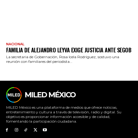
NACIONAL
FAMILIA DE ALEJANDRO LEYVA EXIGE JUSTICIA ANTE SEGOB
La secretaria de Gobernación, Rosa Icela Rodríguez, sostuvo una
reunión con familiares del periodista...
MILED MÉXICO
MILED México es una plataforma de medios que ofrece noticias,
entretenimiento y cultura a través de televisión, radio y digital. Su
objetivo es proporcionar información accesible y de calidad,
fomentando la participación ciudadana.