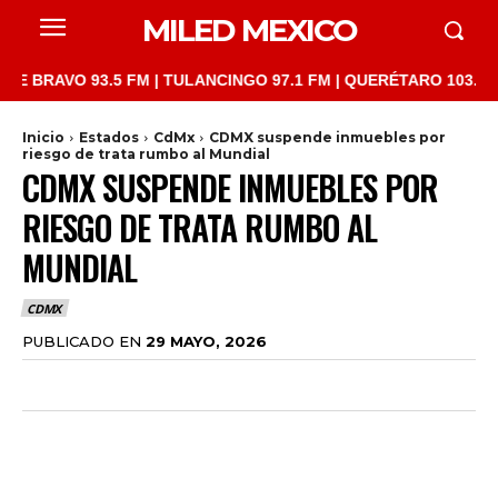
MILED MEXICO
AVO 93.5 FM | TULANCINGO 97.1 FM | QUERÉTARO 103.1 FM | SA
Inicio
Estados
CdMx
CDMX suspende inmuebles por
riesgo de trata rumbo al Mundial
CDMX SUSPENDE INMUEBLES POR
RIESGO DE TRATA RUMBO AL
MUNDIAL
CDMX
PUBLICADO EN
29 MAYO, 2026