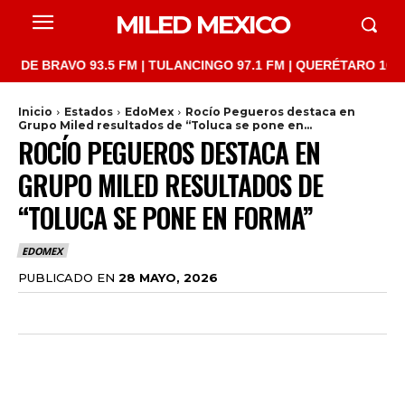
MILED MEXICO
BRAVO 93.5 FM | TULANCINGO 97.1 FM | QUERÉTARO 103.1 FM | 
Inicio
Estados
EdoMex
Rocío Pegueros destaca en
Grupo Miled resultados de “Toluca se pone en...
ROCÍO PEGUEROS DESTACA EN
GRUPO MILED RESULTADOS DE
“TOLUCA SE PONE EN FORMA”
EDOMEX
PUBLICADO EN
28 MAYO, 2026