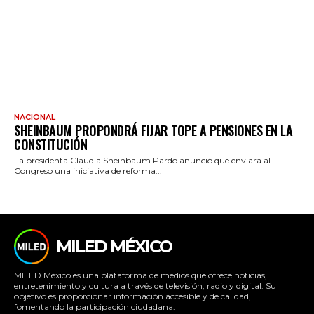
NACIONAL
SHEINBAUM PROPONDRÁ FIJAR TOPE A PENSIONES EN LA
CONSTITUCIÓN
La presidenta Claudia Sheinbaum Pardo anunció que enviará al
Congreso una iniciativa de reforma...
MILED MÉXICO
MILED México es una plataforma de medios que ofrece noticias,
entretenimiento y cultura a través de televisión, radio y digital. Su
objetivo es proporcionar información accesible y de calidad,
fomentando la participación ciudadana.