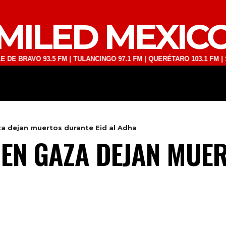
MILED MEXIC
VO 93.5 FM | TULANCINGO 97.1 FM | QUERÉTARO 103.1 FM | SAN JUAN
DEPORTES
TECNOLOGÍA
ESPECT
 dejan muertos durante Eid al Adha
EN GAZA DEJAN MUE