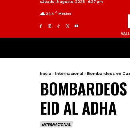
sábado, 8 agosto, 2026 - 6:27 pm
C
24.4
Mexico
TOLUCA 98.9 FM | ATLACOMULCO 104.7 FM | VALLE DE BRA
MILED
NACIONAL
INTERNACIONAL
Inicio
Internacional
Bombardeos en Gaza
BOMBARDEOS 
EID AL ADHA
INTERNACIONAL