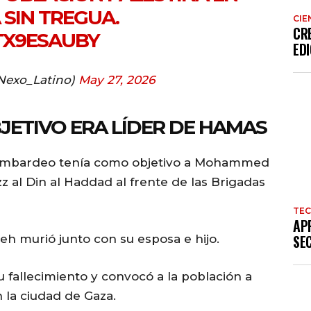
 SIN TREGUA.
CIE
CR
TX9ESAUBY
EDI
Nexo_Latino)
May 27, 2026
JETIVO ERA LÍDER DE HAMAS
l bombardeo tenía como objetivo a Mohammed
 al Din al Haddad al frente de las Brigadas
TE
AP
SE
eh murió junto con su esposa e hijo.
fallecimiento y convocó a la población a
n la ciudad de Gaza.