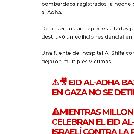
bombardeos registrados la noche d
al Adha.
De acuerdo con reportes citados po
destruyó un edificio residencial en 
Una fuente del hospital Al Shifa co
dejaron múltiples víctimas.
⚠️🎥 EID AL-ADHA B
EN GAZA NO SE DET
🔺MIENTRAS MILLO
CELEBRAN EL EID AL
ISRAELÍ CONTRA LA