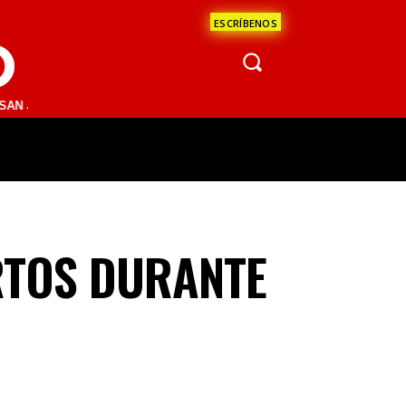
ESCRÍBENOS
O
 DEL RÍO 93.1 FM | GUADALAJARA 1510 AM | LA PAZ 95.1 FM | LOS C
ÁCULOS
CIENCIA
ESTADOS
OPINI
RTOS DURANTE