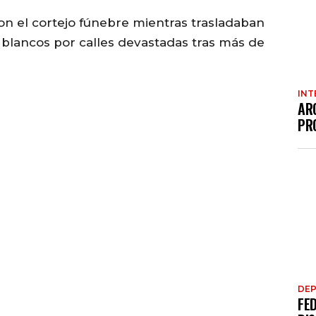
 el cortejo fúnebre mientras trasladaban
 blancos por calles devastadas tras más de
INT
AR
PR
DE
FE