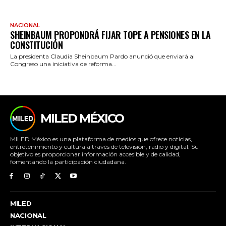
NACIONAL
SHEINBAUM PROPONDRÁ FIJAR TOPE A PENSIONES EN LA
CONSTITUCIÓN
La presidenta Claudia Sheinbaum Pardo anunció que enviará al
Congreso una iniciativa de reforma...
MILED MÉXICO
MILED México es una plataforma de medios que ofrece noticias,
entretenimiento y cultura a través de televisión, radio y digital. Su
objetivo es proporcionar información accesible y de calidad,
fomentando la participación ciudadana.
MILED
NACIONAL