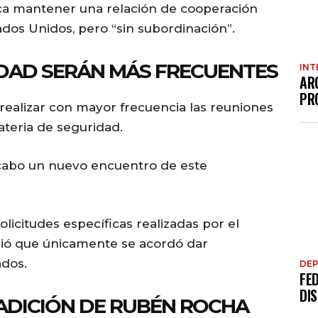
ca mantener una relación de cooperación
ados Unidos, pero “sin subordinación”.
DAD SERÁN MÁS FRECUENTES
INT
AR
PR
alizar con mayor frecuencia las reuniones
teria de seguridad.
a cabo un nuevo encuentro de este
olicitudes específicas realizadas por el
ió que únicamente se acordó dar
ados.
DE
FE
DI
DICIÓN DE RUBÉN ROCHA