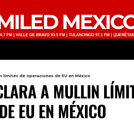
MILED MEXIC
VALLE DE BRAVO 93.5 FM | TULANCINGO 97.1 FM | QUERÉTARO 103.1 F
DEPORTES
TECNOLOGÍA
ESPECT
n límites de operaciones de EU en México
LARA A MULLIN LÍMI
DE EU EN MÉXICO