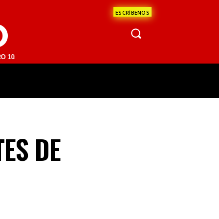
ESCRÍBENOS
O
M | SAN JUAN DEL RÍO 93.1 FM | GUADALAJARA 1510 AM | LA PAZ 95.
ÁCULOS
CIENCIA
ESTADOS
OPINI
TES DE