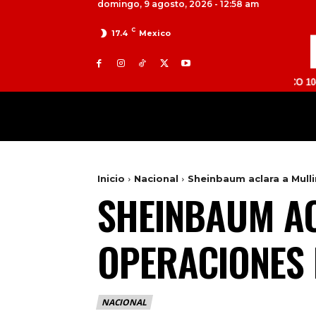
domingo, 9 agosto, 2026 - 12:58 am
C
17.4
Mexico
TOLUCA 98.9 FM | ATLACOMULCO 104.7 FM | 
MILED
NACIONAL
INTERNACIONAL
Inicio
Nacional
Sheinbaum aclara a Mulli
SHEINBAUM AC
OPERACIONES 
NACIONAL