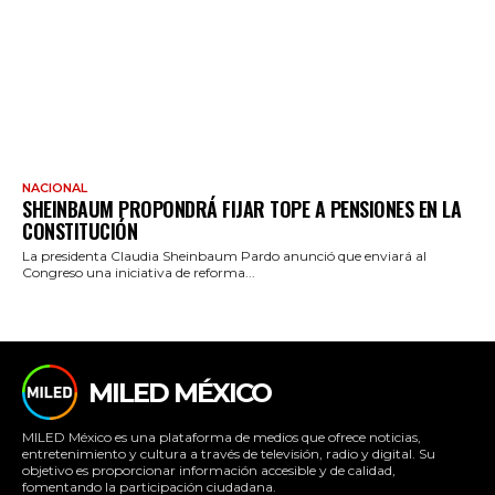
NACIONAL
SHEINBAUM PROPONDRÁ FIJAR TOPE A PENSIONES EN LA
CONSTITUCIÓN
La presidenta Claudia Sheinbaum Pardo anunció que enviará al
Congreso una iniciativa de reforma...
MILED MÉXICO
MILED México es una plataforma de medios que ofrece noticias,
entretenimiento y cultura a través de televisión, radio y digital. Su
objetivo es proporcionar información accesible y de calidad,
fomentando la participación ciudadana.