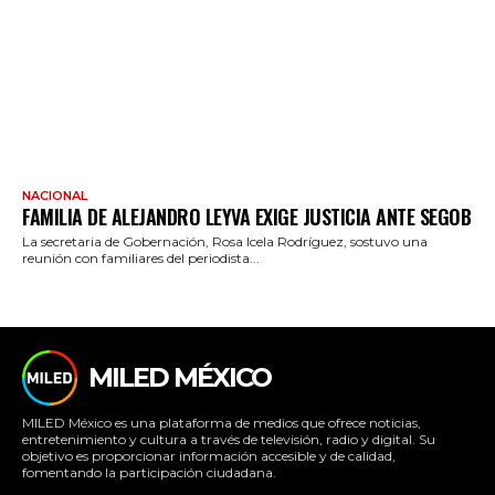
NACIONAL
FAMILIA DE ALEJANDRO LEYVA EXIGE JUSTICIA ANTE SEGOB
La secretaria de Gobernación, Rosa Icela Rodríguez, sostuvo una
reunión con familiares del periodista...
MILED MÉXICO
MILED México es una plataforma de medios que ofrece noticias,
entretenimiento y cultura a través de televisión, radio y digital. Su
objetivo es proporcionar información accesible y de calidad,
fomentando la participación ciudadana.