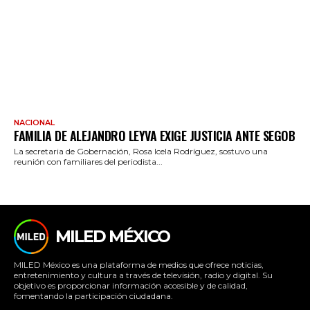
NACIONAL
FAMILIA DE ALEJANDRO LEYVA EXIGE JUSTICIA ANTE SEGOB
La secretaria de Gobernación, Rosa Icela Rodríguez, sostuvo una
reunión con familiares del periodista...
MILED MÉXICO
MILED México es una plataforma de medios que ofrece noticias,
entretenimiento y cultura a través de televisión, radio y digital. Su
objetivo es proporcionar información accesible y de calidad,
fomentando la participación ciudadana.