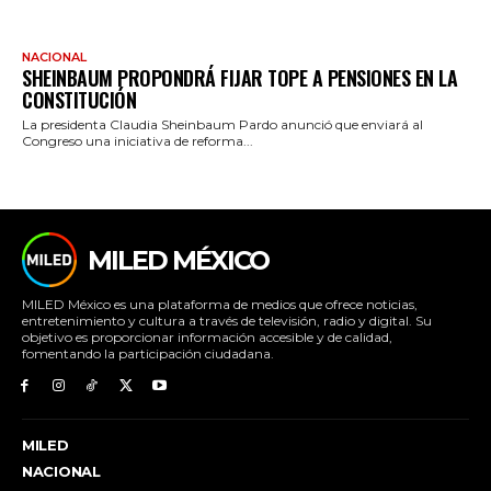
NACIONAL
SHEINBAUM PROPONDRÁ FIJAR TOPE A PENSIONES EN LA
CONSTITUCIÓN
La presidenta Claudia Sheinbaum Pardo anunció que enviará al
Congreso una iniciativa de reforma...
MILED MÉXICO
MILED México es una plataforma de medios que ofrece noticias,
entretenimiento y cultura a través de televisión, radio y digital. Su
objetivo es proporcionar información accesible y de calidad,
fomentando la participación ciudadana.
MILED
NACIONAL