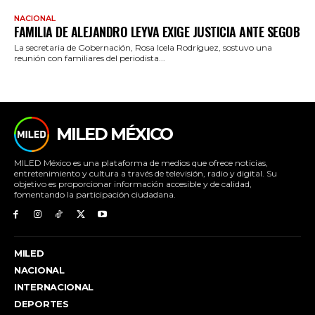
NACIONAL
FAMILIA DE ALEJANDRO LEYVA EXIGE JUSTICIA ANTE SEGOB
La secretaria de Gobernación, Rosa Icela Rodríguez, sostuvo una
reunión con familiares del periodista...
MILED MÉXICO
MILED México es una plataforma de medios que ofrece noticias,
entretenimiento y cultura a través de televisión, radio y digital. Su
objetivo es proporcionar información accesible y de calidad,
fomentando la participación ciudadana.
MILED
NACIONAL
INTERNACIONAL
DEPORTES