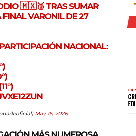
ODIO 🇲🇽🥉 TRAS SUMAR
A FINAL VARONIL DE 27
PARTICIPACIÓN NACIONAL:
°)
°)
11°)
CIE
JVXE12ZUN
CR
EDI
nadeoficial)
May 16, 2026
EGACIÓN MÁS NUMEROSA