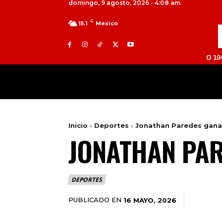
domingo, 9 agosto, 2026 - 4:08 am
C
15.1
Mexico
TOLUCA 98.9 FM | ATLACOMULCO 104.7 FM |
MILED
NACIONAL
INTERNACIONAL
Inicio
Deportes
Jonathan Paredes gana
JONATHAN PAR
DEPORTES
PUBLICADO EN
16 MAYO, 2026