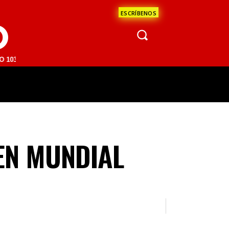
ESCRÍBENOS
O
FM | SAN JUAN DEL RÍO 93.1 FM | GUADALAJARA 1510 AM | LA PAZ 95
ÁCULOS
CIENCIA
ESTADOS
OPINI
EN MUNDIAL