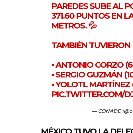
PAREDES SUBE AL P
371.60 PUNTOS EN L
METROS. 💦
TAMBIÉN TUVIERON 
▪️ ANTONIO CORZO (6
▪️ SERGIO GUZMÁN (10
▪️ YOLOTL MARTÍNEZ (
PIC.TWITTER.COM/D
— CONADE (@co
MÉXICO TUVO LA DEL