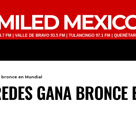
MILED MEXIC
 VALLE DE BRAVO 93.5 FM | TULANCINGO 97.1 FM | QUERÉTARO 103.1 
DEPORTES
TECNOLOGÍA
ESPECT
 bronce en Mundial
EDES GANA BRONCE 