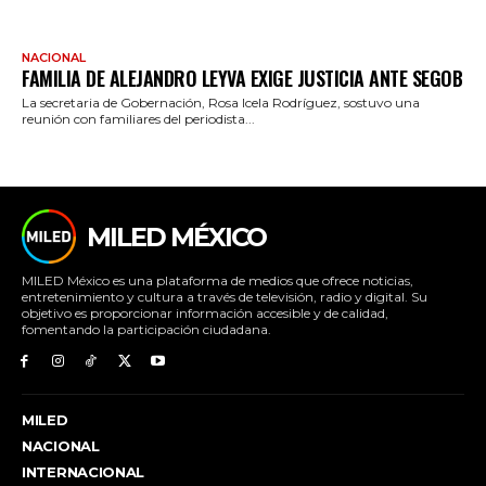
NACIONAL
FAMILIA DE ALEJANDRO LEYVA EXIGE JUSTICIA ANTE SEGOB
La secretaria de Gobernación, Rosa Icela Rodríguez, sostuvo una
reunión con familiares del periodista...
MILED MÉXICO
MILED México es una plataforma de medios que ofrece noticias,
entretenimiento y cultura a través de televisión, radio y digital. Su
objetivo es proporcionar información accesible y de calidad,
fomentando la participación ciudadana.
MILED
NACIONAL
INTERNACIONAL