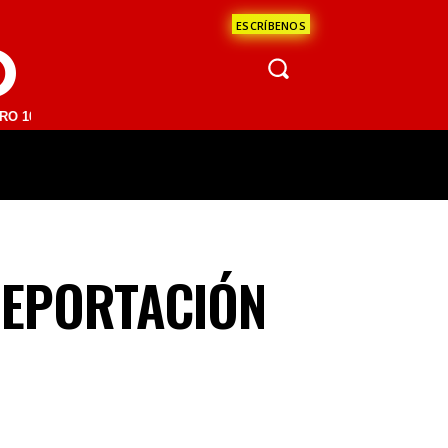
ESCRÍBENOS
O
FM | SAN JUAN DEL RÍO 93.1 FM | GUADALAJARA 1510 AM | LA PAZ 95
ÁCULOS
CIENCIA
ESTADOS
OPINI
DEPORTACIÓN