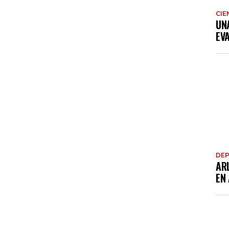
CIE
UN
EV
DE
AR
EN