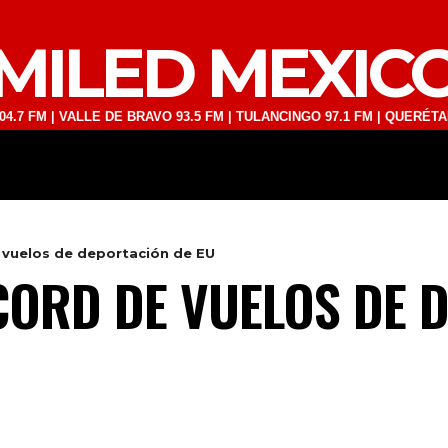
MILED MEXIC
 VALLE DE BRAVO 93.5 FM | TULANCINGO 97.1 FM | QUERÉTARO 103.1 
DEPORTES
TECNOLOGÍA
ESPECT
 vuelos de deportación de EU
ORD DE VUELOS DE 