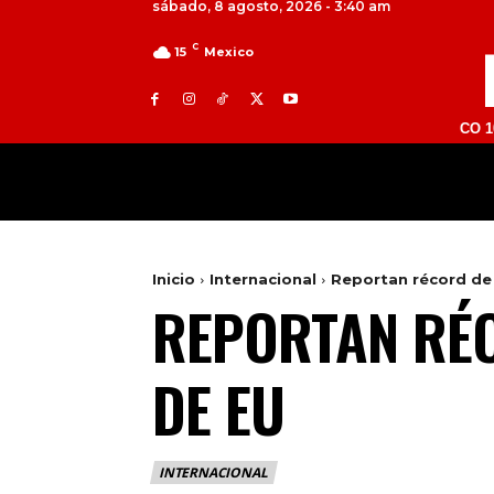
sábado, 8 agosto, 2026 - 3:40 am
C
15
Mexico
TOLUCA 98.9 FM | ATLACOMULCO 104.7 FM |
MILED
NACIONAL
INTERNACIONAL
Inicio
Internacional
Reportan récord de
REPORTAN RÉC
DE EU
INTERNACIONAL