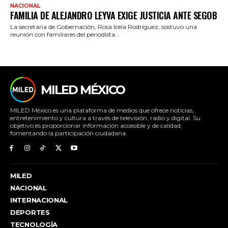
NACIONAL
FAMILIA DE ALEJANDRO LEYVA EXIGE JUSTICIA ANTE SEGOB
La secretaria de Gobernación, Rosa Icela Rodríguez, sostuvo una
reunión con familiares del periodista...
MILED MÉXICO
MILED México es una plataforma de medios que ofrece noticias,
entretenimiento y cultura a través de televisión, radio y digital. Su
objetivo es proporcionar información accesible y de calidad,
fomentando la participación ciudadana.
MILED
NACIONAL
INTERNACIONAL
DEPORTES
TECNOLOGÍA