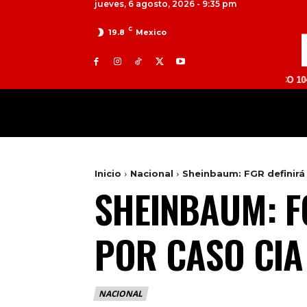
jueves, 6 agosto, 2026 - 9:35 pm
C
19.8
Mexico
TOLUCA 98.9 FM | ATLACOMULCO 104.7 FM | V
MILED
NACIONAL
INTERNACIONAL
Inicio
Nacional
Sheinbaum: FGR definirá
SHEINBAUM: F
POR CASO CIA
NACIONAL