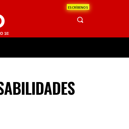
ESCRÍBENOS
O
M | SAN JUAN DEL RÍO 93.1 FM | GUADALAJARA 1510 AM | LA PAZ 95.
ÁCULOS
CIENCIA
ESTADOS
OPINI
SABILIDADES