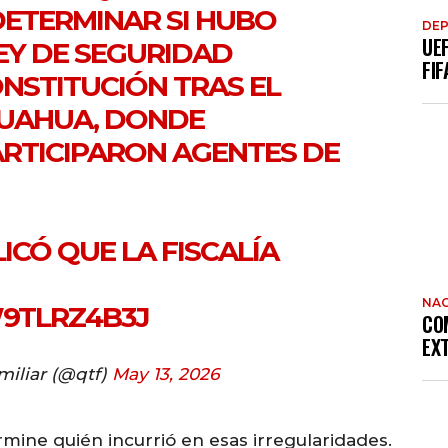
DETERMINAR SI HUBO
DE
UE
LEY DE SEGURIDAD
FIF
ONSTITUCIÓN TRAS EL
HUAHUA, DONDE
RTICIPARON AGENTES DE
ICÓ QUE LA FISCALÍA
NAC
W9TLRZ4B3J
CO
EX
iliar (@qtf)
May 13, 2026
mine quién incurrió en esas irregularidades.