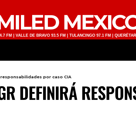
MILED MEXIC
ALLE DE BRAVO 93.5 FM | TULANCINGO 97.1 FM | QUERÉTARO 103.1 F
DEPORTES
TECNOLOGÍA
ESPECT
 responsabilidades por caso CIA
GR DEFINIRÁ RESPON