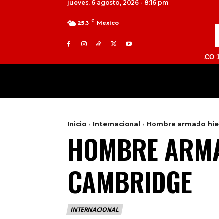
jueves, 6 agosto, 2026 - 8:16 pm
C
25.3
Mexico
TOLUCA 98.9 FM | ATLACOMULCO 104.7 FM
MILED
NACIONAL
INTERNACIONAL
Inicio
Internacional
Hombre armado hie
HOMBRE ARMA
CAMBRIDGE
INTERNACIONAL