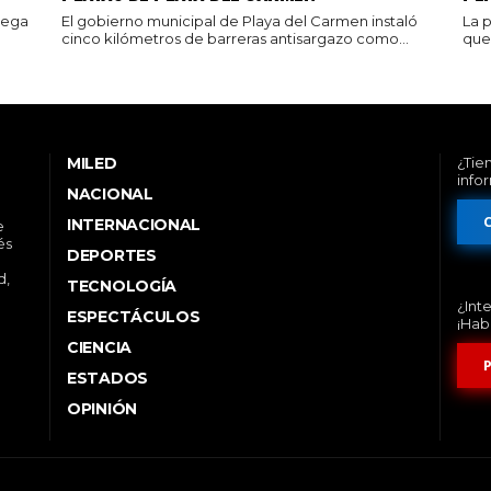
rega
El gobierno municipal de Playa del Carmen instaló
La 
cinco kilómetros de barreras antisargazo como...
que 
MILED
¿Tie
info
NACIONAL
INTERNACIONAL
e
és
DEPORTES
d,
TECNOLOGÍA
¿Int
ESPECTÁCULOS
¡Hab
CIENCIA
ESTADOS
OPINIÓN