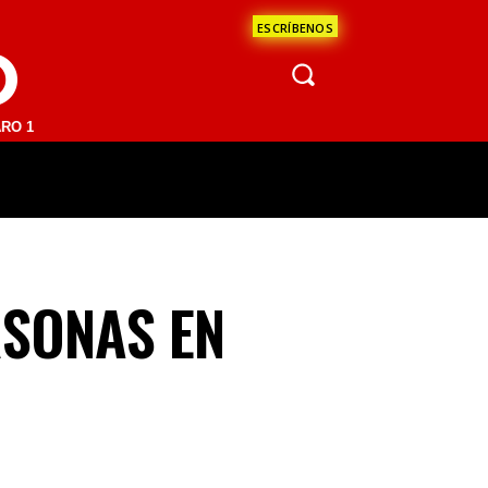
ESCRÍBENOS
O
1 FM | SAN JUAN DEL RÍO 93.1 FM | GUADALAJARA 1510 AM | LA PAZ 
ÁCULOS
CIENCIA
ESTADOS
OPINI
SONAS EN