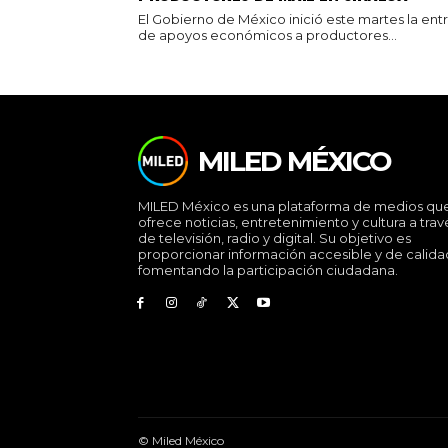
El Gobierno de México inició este martes la ent
de apoyos económicos a productores...
MILED MÉXICO
MILED México es una plataforma de medios qu
ofrece noticias, entretenimiento y cultura a trav
de televisión, radio y digital. Su objetivo es
proporcionar información accesible y de calida
fomentando la participación ciudadana.
© Miled México