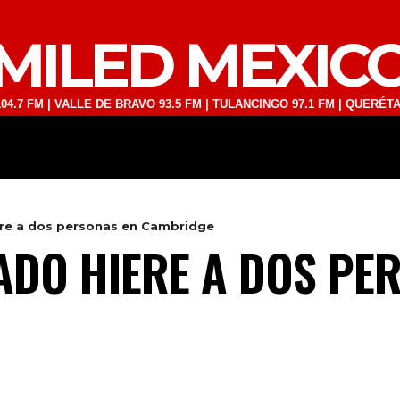
MILED MEXIC
 | VALLE DE BRAVO 93.5 FM | TULANCINGO 97.1 FM | QUERÉTARO 103.
DEPORTES
TECNOLOGÍA
ESPECT
re a dos personas en Cambridge
DO HIERE A DOS PER