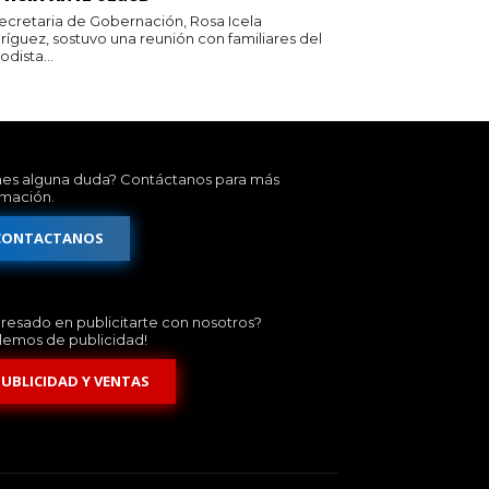
secretaria de Gobernación, Rosa Icela
ríguez, sostuvo una reunión con familiares del
odista...
nes alguna duda? Contáctanos para más
rmación.
CONTACTANOS
eresado en publicitarte con nosotros?
lemos de publicidad!
PUBLICIDAD Y VENTAS