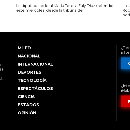
La diputada federal María Teresa Ealy Díaz defendió
La 
este miércoles, desde la tribuna de...
Rod
peri
MILED
¿Tie
info
NACIONAL
INTERNACIONAL
e
és
DEPORTES
d,
TECNOLOGÍA
¿Int
ESPECTÁCULOS
¡Hab
CIENCIA
ESTADOS
OPINIÓN