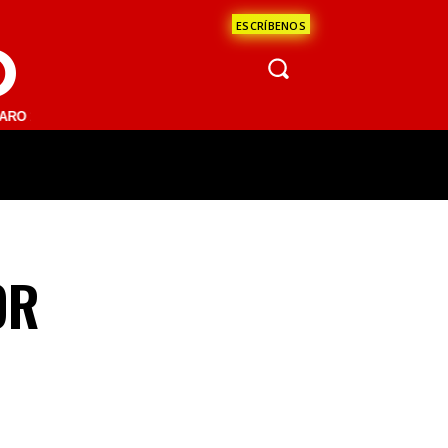
ESCRÍBENOS
O
.1 FM | SAN JUAN DEL RÍO 93.1 FM | GUADALAJARA 1510 AM | LA PAZ
ÁCULOS
CIENCIA
ESTADOS
OPINI
OR