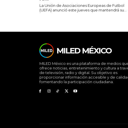
La Unión de Asociaciones Europeas de Futbol
(UEFA) anunció este jueves que mantendrá su...
MILED MÉXICO
MILED México es una plataforma de medios qu
ofrece noticias, entretenimiento y cultura a trav
de televisión, radio y digital. Su objetivo es
proporcionar información accesible y de calida
fomentando la participación ciudadana.