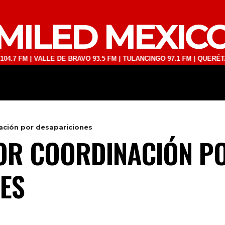
MILED MEXIC
M | VALLE DE BRAVO 93.5 FM | TULANCINGO 97.1 FM | QUERÉTARO 103
DEPORTES
TECNOLOGÍA
ESPECT
ación por desapariciones
OR COORDINACIÓN P
ES