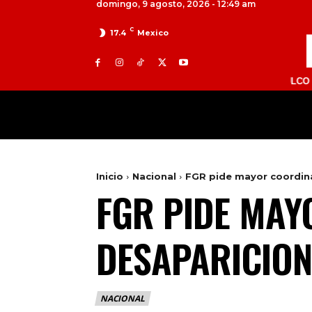
domingo, 9 agosto, 2026 - 12:49 am
C
17.4
Mexico
TOLUCA 98.9 FM | ATLACOMULCO 104.7 F
MILED
NACIONAL
INTERNACIONAL
Inicio
Nacional
FGR pide mayor coordin
FGR PIDE MAY
DESAPARICION
NACIONAL