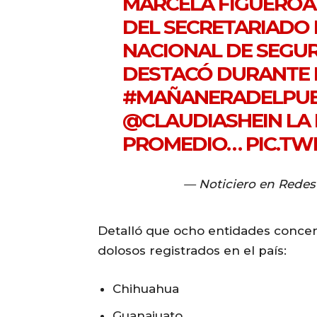
MARCELA FIGUERO
DEL SECRETARIADO 
NACIONAL DE SEGU
DESTACÓ DURANTE 
#MAÑANERADELPU
@CLAUDIASHEIN
LA 
PROMEDIO…
PIC.TW
— Noticiero en Redes
Detalló que ocho entidades concent
dolosos registrados en el país:
Chihuahua
Guanajuato