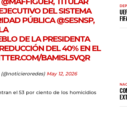
A
@MAFFIGUER
, TITULAR
DE
EJECUTIVO DEL SISTEMA
UE
FIF
RIDAD PÚBLICA
@SESNSP
,
LA
EBLO
DE LA PRESIDENTA
REDUCCIÓN DEL 40% EN EL
ITTER.COM/BAMISL5VQR
 (@noticieroredes)
May 12, 2026
NAC
CO
ran el 53 por ciento de los homicidios
EX