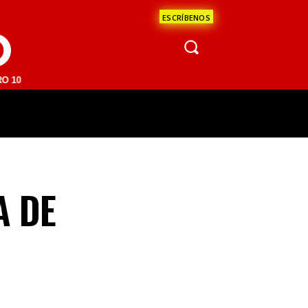
ESCRÍBENOS
O
M | SAN JUAN DEL RÍO 93.1 FM | GUADALAJARA 1510 AM | LA PAZ 95.
ÁCULOS
CIENCIA
ESTADOS
OPINI
A DE