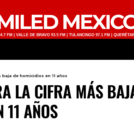
MILED MEXIC
VALLE DE BRAVO 93.5 FM | TULANCINGO 97.1 FM | QUERÉTARO 103.1 F
DEPORTES
TECNOLOGÍA
ESPECT
ás baja de homicidios en 11 años
RA LA CIFRA MÁS BAJ
N 11 AÑOS