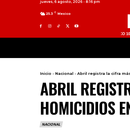
jueves, 6 agosto, 2026 - 8:16 pm
C
25.3
Mexico
TOLUCA 98.9 FM | ATLACOMULCO 104.7 FM | 
MILED
NACIONAL
INTERNACIONAL
Inicio
Nacional
Abril registra la cifra m
ABRIL REGIST
HOMICIDIOS E
NACIONAL