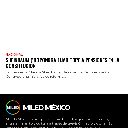
NACIONAL
SHEINBAUM PROPONDRÁ FIJAR TOPE A PENSIONES EN LA
CONSTITUCIÓN
La presidenta Claudia Sheinbaum Pardo anunció que enviará al
Congreso una iniciativa de reforma...
MILED MÉXICO
MILED México es una plataforma de medios que ofrece noticias,
entretenimiento y cultura a través de televisión, radio y digital. Su
objetivo es proporcionar información accesible y de calidad,