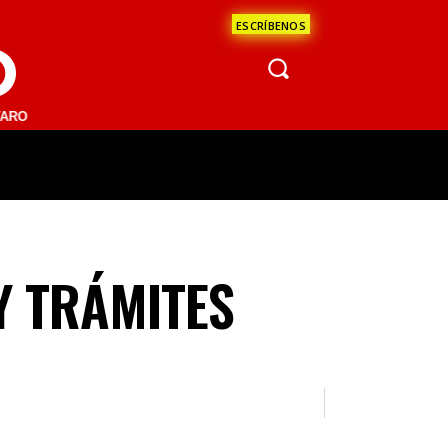
ESCRÍBENOS
O
1 FM | SAN JUAN DEL RÍO 93.1 FM | GUADALAJARA 1510 AM | LA PAZ
ÁCULOS
CIENCIA
ESTADOS
OPINI
Y TRÁMITES