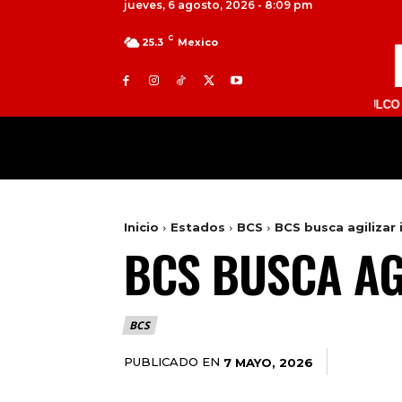
jueves, 6 agosto, 2026 - 8:09 pm
C
25.3
Mexico
TOLUCA 98.9 FM | ATLACOMULCO 104.7 FM
MILED
NACIONAL
INTERNACIONAL
Inicio
Estados
BCS
BCS busca agilizar 
BCS BUSCA AG
BCS
PUBLICADO EN
7 MAYO, 2026