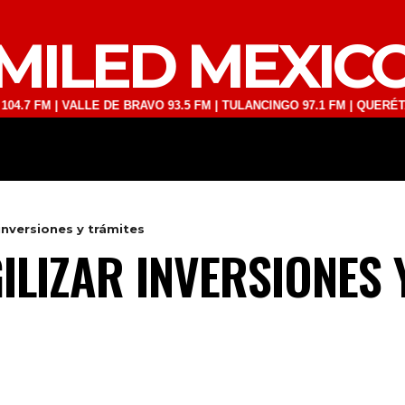
MILED MEXIC
 | VALLE DE BRAVO 93.5 FM | TULANCINGO 97.1 FM | QUERÉTARO 103.
DEPORTES
TECNOLOGÍA
ESPECT
inversiones y trámites
ILIZAR INVERSIONES 