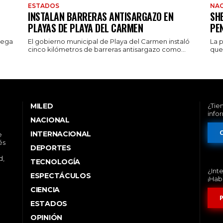
ESTADOS
NAC
INSTALAN BARRERAS ANTISARGAZO EN
SH
PLAYAS DE PLAYA DEL CARMEN
PE
rega
El gobierno municipal de Playa del Carmen instaló
La 
cinco kilómetros de barreras antisargazo como...
que 
MILED
¿Tie
info
NACIONAL
INTERNACIONAL
e
és
DEPORTES
d,
TECNOLOGÍA
¿Int
ESPECTÁCULOS
¡Hab
CIENCIA
ESTADOS
OPINIÓN