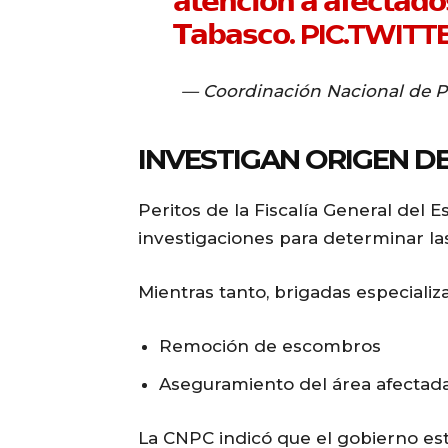
𝗮𝘁𝗲𝗻𝗰𝗶𝗼́𝗻 𝗮 𝗮𝗳𝗲𝗰𝘁𝗮𝗱
𝗧𝗮𝗯𝗮𝘀𝗰𝗼.
PIC.TWITT
— Coordinación Nacional de 
INVESTIGAN ORIGEN DE
Peritos de la Fiscalía General del 
investigaciones para determinar las
Mientras tanto, brigadas especializ
Remoción de escombros
Aseguramiento del área afectad
La CNPC indicó que el gobierno est