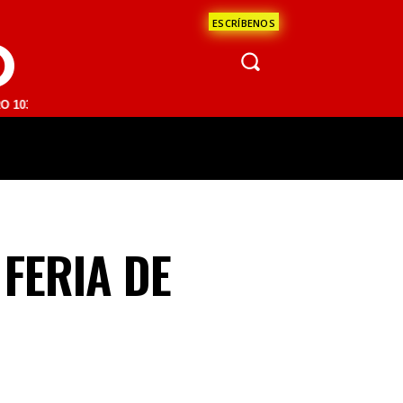
ESCRÍBENOS
O
 | SAN JUAN DEL RÍO 93.1 FM | GUADALAJARA 1510 AM | LA PAZ 95.
ÁCULOS
CIENCIA
ESTADOS
OPINI
 FERIA DE