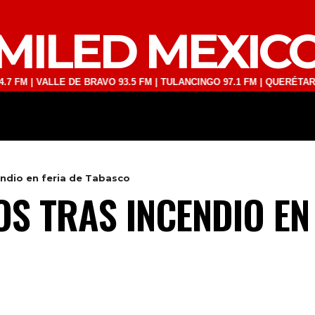
MILED MEXIC
ALLE DE BRAVO 93.5 FM | TULANCINGO 97.1 FM | QUERÉTARO 103.1 FM
DEPORTES
TECNOLOGÍA
ESPECT
endio en feria de Tabasco
S TRAS INCENDIO EN