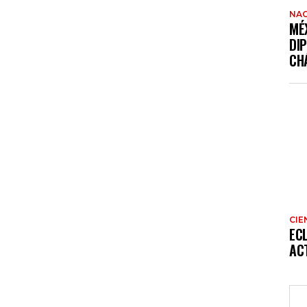
NAC
MÉ
DI
CH
CIE
EC
AC