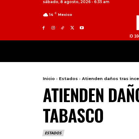
sábado, 8 agosto, 2026 - 6:35 am
C
14
Mexico
TOLUCA 98.9 FM | ATLACOMULCO 104.7 FM | V
MILED
NACIONAL
INTERNACIONAL
Inicio
Estados
Atienden daños tras inc
ATIENDEN DAÑO
TABASCO
ESTADOS