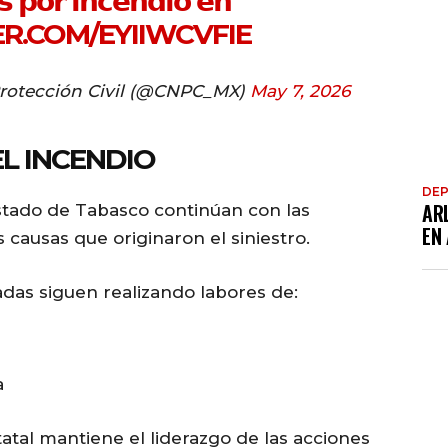
𝘀 𝗽𝗼𝗿 𝗶𝗻𝗰𝗲𝗻𝗱𝗶𝗼 𝗲𝗻
ER.COM/EYIIWCVFIE
Protección Civil (@CNPC_MX)
May 7, 2026
L INCENDIO
DE
AR
Estado de Tabasco continúan con las
EN
 causas que originaron el siniestro.
adas siguen realizando labores de:
a
atal mantiene el liderazgo de las acciones