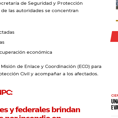
ecretaría de Seguridad y Protección
 de las autoridades se concentran
ectadas
as
ecuperación económica
Misión de Enlace y Coordinación (ECO) para
otección Civil y acompañar a los afectados.
NPC
:
CIE
UN
EV
𝗲𝘀 𝘆 𝗳𝗲𝗱𝗲𝗿𝗮𝗹𝗲𝘀 𝗯𝗿𝗶𝗻𝗱𝗮𝗻