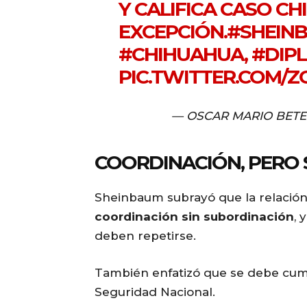
Y CALIFICA CASO C
EXCEPCIÓN.
#SHEIN
#CHIHUAHUA
,
#DIP
PIC.TWITTER.COM/Z
— OSCAR MARIO BETET
COORDINACIÓN, PERO 
Sheinbaum subrayó que la relación 
coordinación sin subordinación
, 
deben repetirse.
También enfatizó que se debe cumpl
Seguridad Nacional.