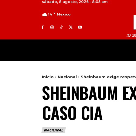
sábado, 8 agosto, 2026 - 8:05 am
C
14
Mexico
TOLUCA 98.9 FM | ATLACOMULCO 104.7 FM | 
MILED
NACIONAL
INTERNACIONAL
Inicio
Nacional
Sheinbaum exige respeto
SHEINBAUM EX
CASO CIA
NACIONAL