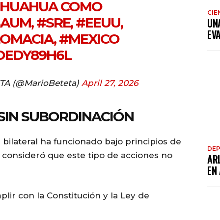
HIHUAHUA COMO
CIE
BAUM
,
#SRE
,
#EEUU
,
UN
EV
LOMACIA
,
#MEXICO
OEDY89H6L
A (@MarioBeteta)
April 27, 2026
SIN SUBORDINACIÓN
bilateral ha funcionado bajo principios de
DE
y consideró que este tipo de acciones no
AR
EN
ir con la Constitución y la Ley de