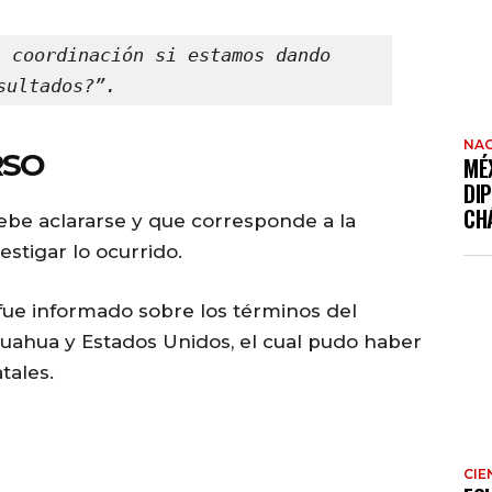
 coordinación si estamos dando 
sultados?”.
NAC
RSO
MÉ
DI
CH
ebe aclararse y que corresponde a la
estigar lo ocurrido.
fue informado sobre los términos del
uahua y Estados Unidos, el cual pudo haber
tales.
CIE