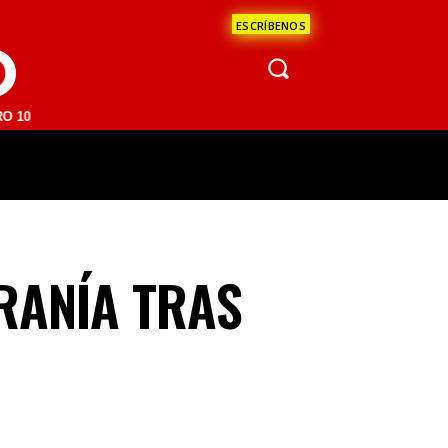
ESCRÍBENOS
O
M | SAN JUAN DEL RÍO 93.1 FM | GUADALAJARA 1510 AM | LA PAZ 95.
ÁCULOS
CIENCIA
ESTADOS
OPINI
RANÍA TRAS