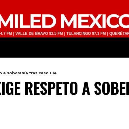
MILED MEXIC
VALLE DE BRAVO 93.5 FM | TULANCINGO 97.1 FM | QUERÉTARO 103.1 F
DEPORTES
TECNOLOGÍA
ESPECT
 a soberanía tras caso CIA
IGE RESPETO A SOBE