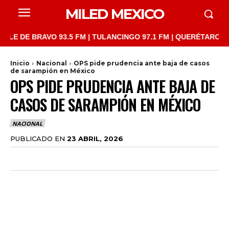
MILED MEXICO
E BRAVO 93.5 FM | TULANCINGO 97.1 FM | QUERÉTARO 103.1 FM 
Inicio
Nacional
OPS pide prudencia ante baja de casos
de sarampión en México
OPS PIDE PRUDENCIA ANTE BAJA DE
CASOS DE SARAMPIÓN EN MÉXICO
NACIONAL
PUBLICADO EN
23 ABRIL, 2026