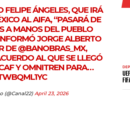
 FELIPE ÁNGELES, QUE IRÁ
XICO AL AIFA, “PASARÁ DE
S A MANOS DEL PUEBLO
 INFORMÓ JORGE ALBERTO
R DE
@BANOBRAS_MX
,
ACUERDO AL QUE SE LLEGÓ
CAF Y OMNITREN PARA…
DE
UE
UTWBQML1YC
FIF
co (@Canal22)
April 23, 2026