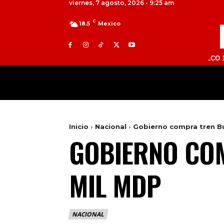
viernes, 7 agosto, 2026 - 9:25 am
C
18.5
Mexico
TOLUCA 98.9 FM | ATLACOMULCO 104.7 FM
MILED
NACIONAL
INTERNACIONAL
Inicio
Nacional
Gobierno compra tren B
GOBIERNO COM
MIL MDP
NACIONAL