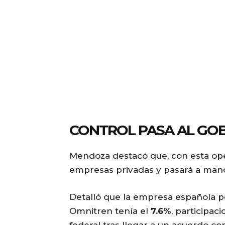
CONTROL PASA AL GO
Mendoza destacó que, con esta oper
empresas privadas y pasará a manos
Detalló que la empresa española p
Omnitren tenía el
7.6%
, participac
federal tras llegar a un acuerdo 