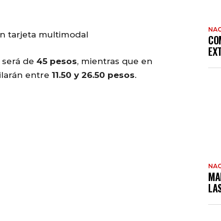
NAC
 tarjeta multimodal
CO
EX
A será de
45 pesos
, mientras que en
cilarán entre
11.50 y 26.50 pesos
.
NAC
MA
LA