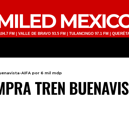
MILED MEXIC
 | VALLE DE BRAVO 93.5 FM | TULANCINGO 97.1 FM | QUERÉTARO 103
DEPORTES
TECNOLOGÍA
ESPECT
uenavista-AIFA por 6 mil mdp
PRA TREN BUENAVIS