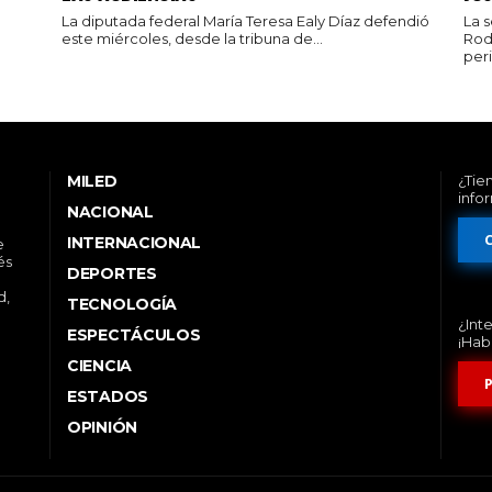
La diputada federal María Teresa Ealy Díaz defendió
La 
este miércoles, desde la tribuna de...
Rod
peri
MILED
¿Tie
info
NACIONAL
INTERNACIONAL
e
és
DEPORTES
d,
TECNOLOGÍA
¿Int
ESPECTÁCULOS
¡Hab
CIENCIA
ESTADOS
OPINIÓN