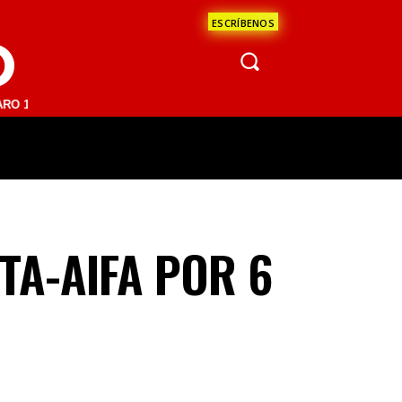
ESCRÍBENOS
O
.1 FM | SAN JUAN DEL RÍO 93.1 FM | GUADALAJARA 1510 AM | LA PAZ
ÁCULOS
CIENCIA
ESTADOS
OPINI
TA-AIFA POR 6