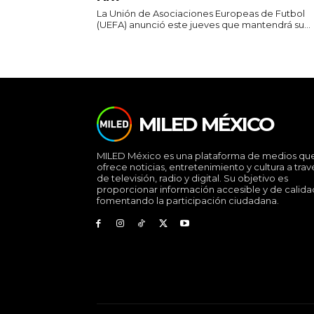
La Unión de Asociaciones Europeas de Futbol
(UEFA) anunció este jueves que mantendrá su...
MILED MÉXICO
MILED México es una plataforma de medios qu
ofrece noticias, entretenimiento y cultura a trav
de televisión, radio y digital. Su objetivo es
proporcionar información accesible y de calida
fomentando la participación ciudadana.