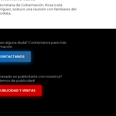
secretaria de Gobernación, Rosa Icela
ríguez, sostuvo una reunión con familiares del
odista...
nes alguna duda? Contáctanos para más
rmación.
CONTACTANOS
eresado en publicitarte con nosotros?
lemos de publicidad!
PUBLICIDAD Y VENTAS