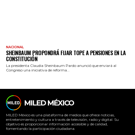
NACIONAL
SHEINBAUM PROPONDRÁ FIJAR TOPE A PENSIONES EN LA
CONSTITUCIÓN
La presidenta Claudia Sheinbaum Pardo anunció que enviará al
Congreso una iniciativa de reforma...
MILED MÉXICO
MILED México es una plataforma de medios que ofrece noticias,
entretenimiento y cultura a través de televisión, radio y digital. Su
objetivo es proporcionar información accesible y de calidad,
fomentando la participación ciudadana.