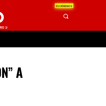
ESCRÍBENOS
O
FM | SAN JUAN DEL RÍO 93.1 FM | GUADALAJARA 1510 AM | LA PAZ 95
ÁCULOS
CIENCIA
ESTADOS
OPINI
N” A