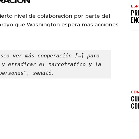
RACIÓN
ES
PR
rto nivel de colaboración por parte del
EN
ubrayó que Washington espera más acciones
sea ver más cooperación […] para 
 y erradicar el narcotráfico y la 
personas”, señaló.
CD
CU
CD