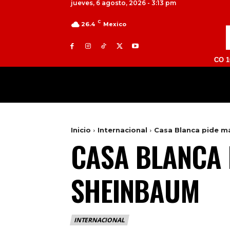
jueves, 6 agosto, 2026 - 3:13 pm
C
26.4
Mexico
TOLUCA 98.9 FM | ATLACOMULCO 104.7 FM |
MILED
NACIONAL
INTERNACIONAL
Inicio
Internacional
Casa Blanca pide m
CASA BLANCA 
SHEINBAUM
INTERNACIONAL