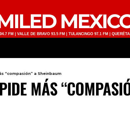
MILED MEXIC
 VALLE DE BRAVO 93.5 FM | TULANCINGO 97.1 FM | QUERÉTARO 103.1 
DEPORTES
TECNOLOGÍA
ESPECT
ás “compasión” a Sheinbaum
PIDE MÁS “COMPASIÓ