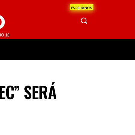
ESCRÍBENOS
O
M | SAN JUAN DEL RÍO 93.1 FM | GUADALAJARA 1510 AM | LA PAZ 95.
ÁCULOS
CIENCIA
ESTADOS
OPINI
EC” SERÁ