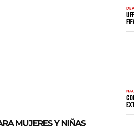
DE
UE
FIF
NAC
CO
EX
ARA MUJERES Y NIÑAS