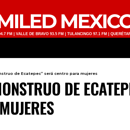
MILED MEXIC
VALLE DE BRAVO 93.5 FM | TULANCINGO 97.1 FM | QUERÉTARO 103.1 F
DEPORTES
TECNOLOGÍA
ESPECT
nstruo de Ecatepec” será centro para mujeres
MONSTRUO DE ECATEP
 MUJERES