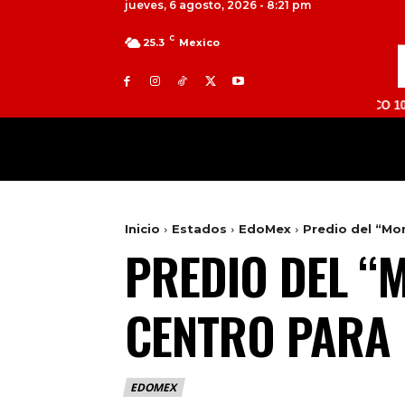
jueves, 6 agosto, 2026 - 8:21 pm
C
25.3
Mexico
TOLUCA 98.9 FM | ATLACOMULCO 104.7 FM | 
MILED
NACIONAL
INTERNACIONAL
Inicio
Estados
EdoMex
Predio del “Mo
PREDIO DEL “
CENTRO PARA
EDOMEX