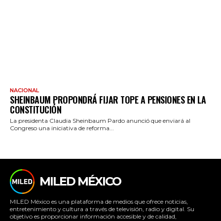
NACIONAL
SHEINBAUM PROPONDRÁ FIJAR TOPE A PENSIONES EN LA
CONSTITUCIÓN
La presidenta Claudia Sheinbaum Pardo anunció que enviará al
Congreso una iniciativa de reforma...
MILED MÉXICO
MILED México es una plataforma de medios que ofrece noticias,
entretenimiento y cultura a través de televisión, radio y digital. Su
objetivo es proporcionar información accesible y de calidad,