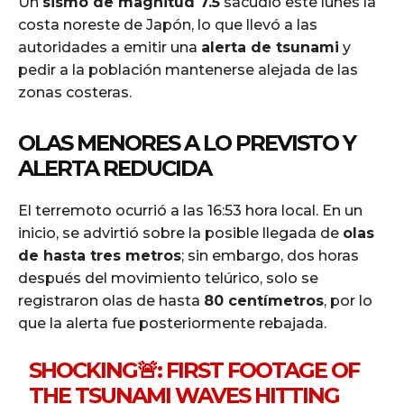
Un
sismo de magnitud 7.5
sacudió este lunes la
costa noreste de Japón, lo que llevó a las
autoridades a emitir una
alerta de tsunami
y
pedir a la población mantenerse alejada de las
zonas costeras.
OLAS MENORES A LO PREVISTO Y
ALERTA REDUCIDA
El terremoto ocurrió a las 16:53 hora local. En un
inicio, se advirtió sobre la posible llegada de
olas
de hasta tres metros
; sin embargo, dos horas
después del movimiento telúrico, solo se
registraron olas de hasta
80 centímetros
, por lo
que la alerta fue posteriormente rebajada.
SHOCKING🚨: FIRST FOOTAGE OF
THE TSUNAMI WAVES HITTING