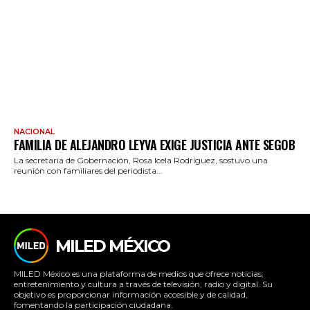
NACIONAL
FAMILIA DE ALEJANDRO LEYVA EXIGE JUSTICIA ANTE SEGOB
La secretaria de Gobernación, Rosa Icela Rodríguez, sostuvo una
reunión con familiares del periodista...
MILED MÉXICO
MILED México es una plataforma de medios que ofrece noticias,
entretenimiento y cultura a través de televisión, radio y digital. Su
objetivo es proporcionar información accesible y de calidad,
fomentando la participación ciudadana.