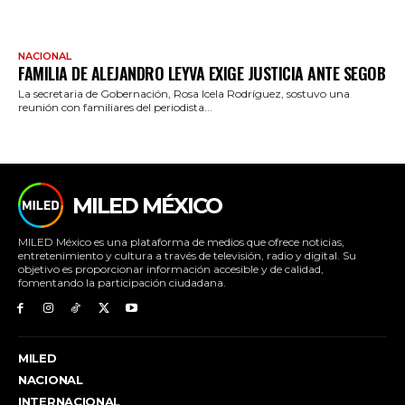
NACIONAL
FAMILIA DE ALEJANDRO LEYVA EXIGE JUSTICIA ANTE SEGOB
La secretaria de Gobernación, Rosa Icela Rodríguez, sostuvo una
reunión con familiares del periodista...
MILED MÉXICO
MILED México es una plataforma de medios que ofrece noticias,
entretenimiento y cultura a través de televisión, radio y digital. Su
objetivo es proporcionar información accesible y de calidad,
fomentando la participación ciudadana.
MILED
NACIONAL
INTERNACIONAL