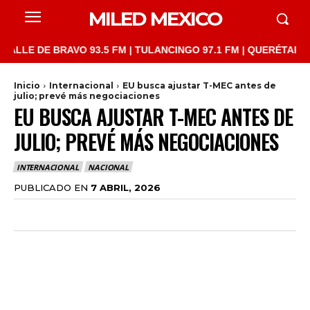
MILED MEXICO
 DE BRAVO 93.5 FM | TULANCINGO 97.1 FM | QUERÉTARO 103.1 F
Inicio
Internacional
EU busca ajustar T-MEC antes de
julio; prevé más negociaciones
EU BUSCA AJUSTAR T-MEC ANTES DE
JULIO; PREVÉ MÁS NEGOCIACIONES
INTERNACIONAL
NACIONAL
PUBLICADO EN
7 ABRIL, 2026