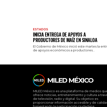
ESTADOS
INICIA ENTREGA DE APOYOS A
PRODUCTORES DE MAÍZ EN SINALOA
El Gobierno de México inició este martes la ent
de apoyos económicos a productores...
MILED MÉXICO
MILED México es una plataforma de medios qu
ofrece noticias, entretenimiento y cultura a trav
de televisión, radio y digital. Su objetivo es
proporcionar información accesible y de calida
fomentando la participación ciudadana.