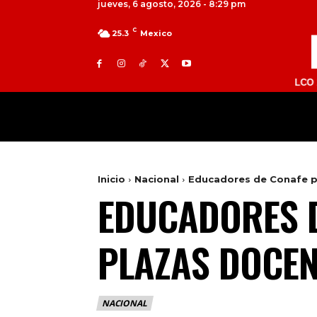
jueves, 6 agosto, 2026 - 8:29 pm
C
25.3
Mexico
TOLUCA 98.9 FM | ATLACOMULCO 104.7 FM
MILED
NACIONAL
INTERNACIONAL
Inicio
Nacional
Educadores de Conafe p
EDUCADORES 
PLAZAS DOCEN
NACIONAL