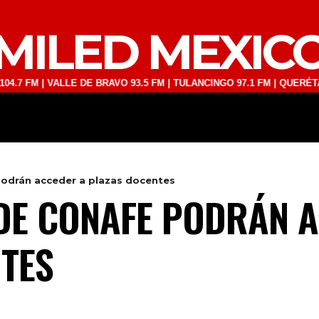
MILED MEXIC
 | VALLE DE BRAVO 93.5 FM | TULANCINGO 97.1 FM | QUERÉTARO 103.
DEPORTES
TECNOLOGÍA
ESPECT
odrán acceder a plazas docentes
DE CONAFE PODRÁN A
TES