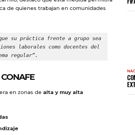
FIF
ica de quienes trabajan en comunidades
que su práctica frente a grupo sea 
iones laborales como docentes del 
ema regular”.
NAC
 CONAFE
CO
EX
pera en zonas de
alta y muy alta
das
ndizaje