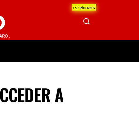
ESCRÍBENOS
O
1 FM | SAN JUAN DEL RÍO 93.1 FM | GUADALAJARA 1510 AM | LA PAZ 
ÁCULOS
CIENCIA
ESTADOS
OPINI
CCEDER A