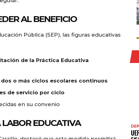
egular.
DER AL BENEFICIO
cación Pública (SEP), las figuras educativas
tación de la Práctica Educativa
e
dos o más ciclos escolares continuos
es de servicio por ciclo
lecidas en su convenio
 LABOR EDUCATIVA
DE
UE
 Carrillo, destacó que esta medida permitirá