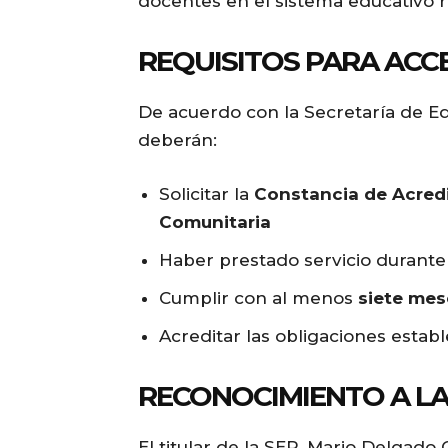
docentes en el sistema educativo r
REQUISITOS PARA ACCE
De acuerdo con la Secretaría de Edu
deberán:
Solicitar la
Constancia de Acredi
Comunitaria
Haber prestado servicio durant
Cumplir con al menos
siete mes
Acreditar las obligaciones estab
RECONOCIMIENTO A LA
El titular de la SEP, Mario Delgado