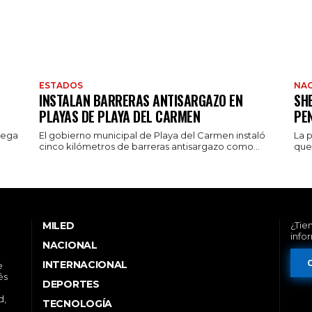
ESTADOS
NAC
INSTALAN BARRERAS ANTISARGAZO EN
SH
PLAYAS DE PLAYA DEL CARMEN
PE
rega
El gobierno municipal de Playa del Carmen instaló
La 
cinco kilómetros de barreras antisargazo como...
que 
MILED
¿Tie
info
NACIONAL
INTERNACIONAL
e
és
DEPORTES
d,
TECNOLOGÍA