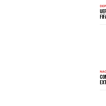
DE
UE
FIF
NAC
CO
EX