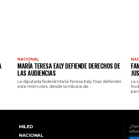
NACIONAL
NAC
A
MARÍA TERESA EALY DEFIENDE DERECHOS DE
FAM
LAS AUDIENCIAS
JUS
La diputada federal María Teresa Ealy Díaz defendió
La 
este miércoles, desde la tribuna de...
Rod
peri
MILED
¿Tie
info
NACIONAL