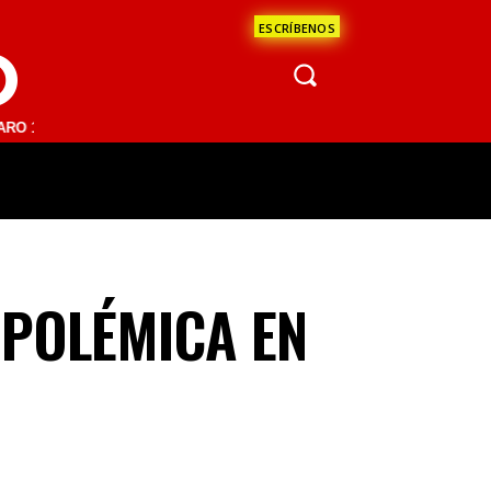
ESCRÍBENOS
O
1 FM | SAN JUAN DEL RÍO 93.1 FM | GUADALAJARA 1510 AM | LA PAZ 
ÁCULOS
CIENCIA
ESTADOS
OPINI
 POLÉMICA EN