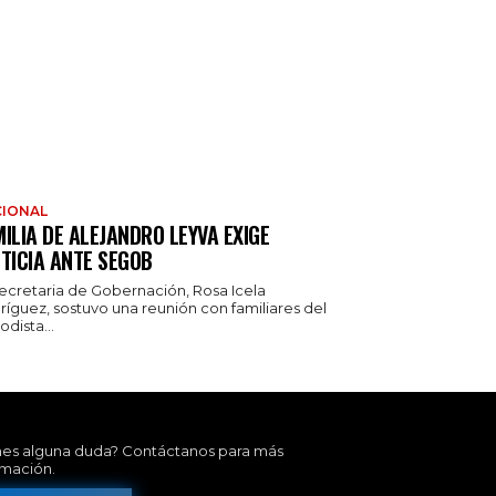
IONAL
ILIA DE ALEJANDRO LEYVA EXIGE
TICIA ANTE SEGOB
secretaria de Gobernación, Rosa Icela
ríguez, sostuvo una reunión con familiares del
odista...
nes alguna duda? Contáctanos para más
rmación.