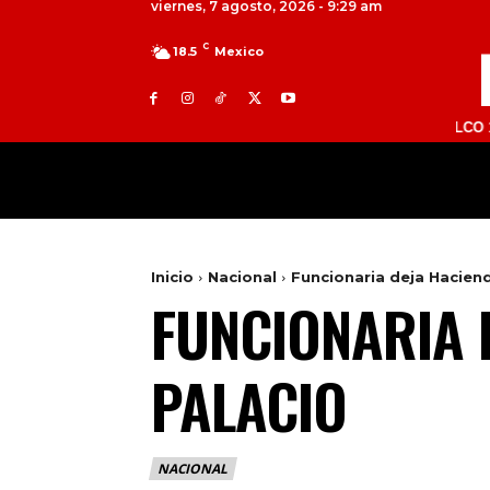
viernes, 7 agosto, 2026 - 9:29 am
C
18.5
Mexico
TOLUCA 98.9 FM | ATLACOMULCO 104.7 FM
MILED
NACIONAL
INTERNACIONAL
Inicio
Nacional
Funcionaria deja Haciend
FUNCIONARIA 
PALACIO
NACIONAL