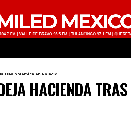
MILED MEXIC
 | VALLE DE BRAVO 93.5 FM | TULANCINGO 97.1 FM | QUERÉTARO 103.
DEPORTES
TECNOLOGÍA
ESPECT
a tras polémica en Palacio
DEJA HACIENDA TRAS