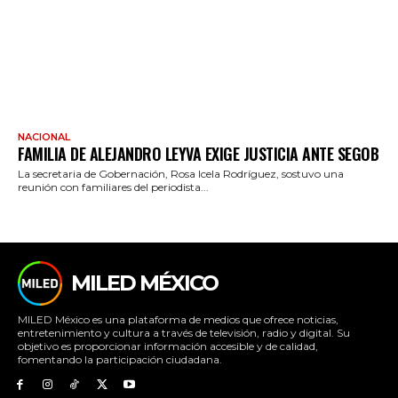
NACIONAL
FAMILIA DE ALEJANDRO LEYVA EXIGE JUSTICIA ANTE SEGOB
La secretaria de Gobernación, Rosa Icela Rodríguez, sostuvo una
reunión con familiares del periodista...
MILED MÉXICO
MILED México es una plataforma de medios que ofrece noticias,
entretenimiento y cultura a través de televisión, radio y digital. Su
objetivo es proporcionar información accesible y de calidad,
fomentando la participación ciudadana.