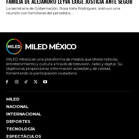
FAMILIA DE ALEJANDRO LEYVA EXIGE JUSTICIA ANTE SEGOB
La secretaria de Gobernación, Rosa Icela Rodríguez, sostuvo una
reunión con familiares del periodista...
MILED MÉXICO
MILED México es una plataforma de medios que ofrece noticias,
entretenimiento y cultura a través de televisión, radio y digital. Su
objetivo es proporcionar información accesible y de calidad,
fomentando la participación ciudadana.
MILED
NACIONAL
INTERNACIONAL
DEPORTES
TECNOLOGÍA
ESPECTÁCULOS