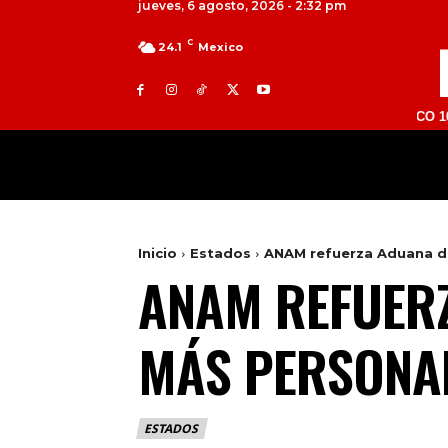
jueves, 6 agosto, 2026 - 2:32 pm
C
24.1
Mexico
TOLUCA 98.9 FM | ATLACOMULCO 104.7 FM |
MILED
NACIONAL
INTERNACIONAL
Inicio
Estados
ANAM refuerza Aduana d
ANAM REFUER
MÁS PERSONA
ESTADOS