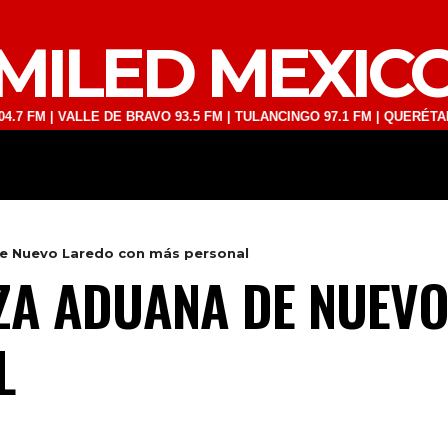
MILED MEXIC
 VALLE DE BRAVO 93.5 FM | TULANCINGO 97.1 FM | QUERÉTARO 103.1 
DEPORTES
TECNOLOGÍA
ESPECT
e Nuevo Laredo con más personal
ZA ADUANA DE NUEVO
L