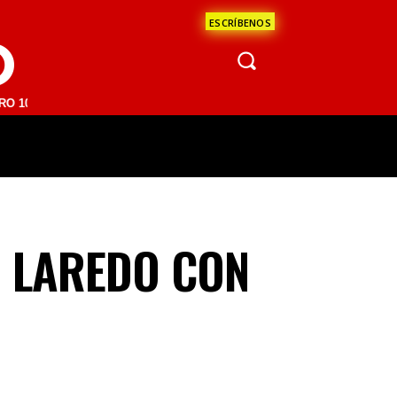
ESCRÍBENOS
O
FM | SAN JUAN DEL RÍO 93.1 FM | GUADALAJARA 1510 AM | LA PAZ 95
ÁCULOS
CIENCIA
ESTADOS
OPINI
 LAREDO CON