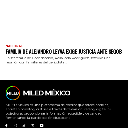
NACIONAL
FAMILIA DE ALEJANDRO LEYVA EXIGE JUSTICIA ANTE SEGOB
La secretaria de Gobernación, Rosa Icela Rodríguez, sostuvo una
reunión con familiares del periodista...
MILED MÉXICO
MILED México es una plataforma de medios que ofrece noticias,
entretenimiento y cultura a través de televisión, radio y digital. Su
objetivo es proporcionar información accesible y de calidad,
fomentando la participación ciudadana.