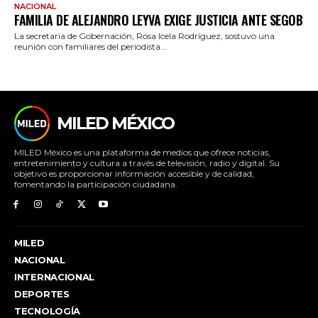
NACIONAL
FAMILIA DE ALEJANDRO LEYVA EXIGE JUSTICIA ANTE SEGOB
La secretaria de Gobernación, Rosa Icela Rodríguez, sostuvo una
reunión con familiares del periodista...
MILED MÉXICO
MILED México es una plataforma de medios que ofrece noticias,
entretenimiento y cultura a través de televisión, radio y digital. Su
objetivo es proporcionar información accesible y de calidad,
fomentando la participación ciudadana.
MILED
NACIONAL
INTERNACIONAL
DEPORTES
TECNOLOGÍA