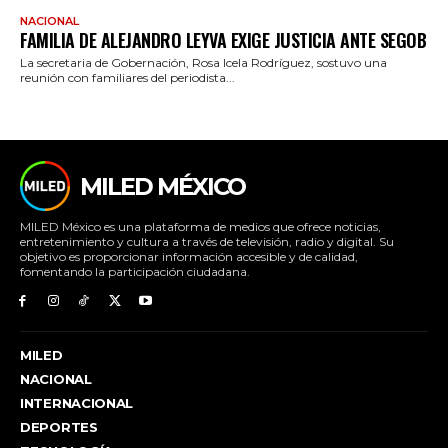
NACIONAL
FAMILIA DE ALEJANDRO LEYVA EXIGE JUSTICIA ANTE SEGOB
La secretaria de Gobernación, Rosa Icela Rodríguez, sostuvo una
reunión con familiares del periodista...
MILED MÉXICO
MILED México es una plataforma de medios que ofrece noticias,
entretenimiento y cultura a través de televisión, radio y digital. Su
objetivo es proporcionar información accesible y de calidad,
fomentando la participación ciudadana.
MILED
NACIONAL
INTERNACIONAL
DEPORTES